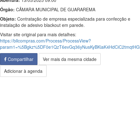
Abertura:
13/05/2025 09:00
Órgão:
CÂMARA MUNICIPAL DE GUARAREMA
Objeto:
Contratação de empresa especializada para confecção e
instalação de adesivo blackout em parede.
Visitar site original para mais detalhes:
https://bllcompras.com/Process/ProcessView?
param1=%5Bgkz%5DF0e1QzT6evGq36yNusKyBKiaK4HdCiC2tmqtH
Compartilhar
Ver mais da mesma cidade
Adicionar à agenda