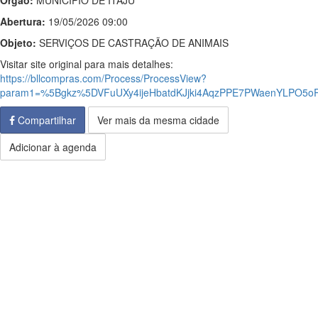
Órgão:
MUNICIPIO DE ITAJU
Abertura:
19/05/2026 09:00
Objeto:
SERVIÇOS DE CASTRAÇÃO DE ANIMAIS
Visitar site original para mais detalhes:
https://bllcompras.com/Process/ProcessView?
param1=%5Bgkz%5DVFuUXy4ijeHbatdKJjki4AqzPPE7PWaenYLPO5o
Compartilhar
Ver mais da mesma cidade
Adicionar à agenda