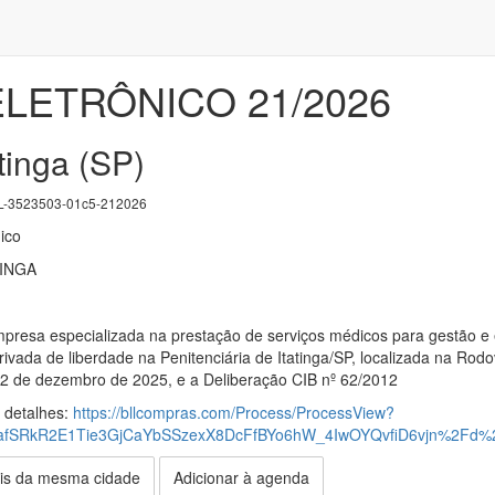
LETRÔNICO 21/2026
atinga (SP)
-3523503-01c5-212026
ico
TINGA
presa especializada na prestação de serviços médicos para gestão e
ivada de liberdade na Penitenciária de Itatinga/SP, localizada na R
12 de dezembro de 2025, e a Deliberação CIB nº 62/2012
s detalhes:
https://bllcompras.com/Process/ProcessView?
fSRkR2E1Tie3GjCaYbSSzexX8DcFfBYo6hW_4IwOYQvfiD6vjn%2Fd%
is da mesma cidade
Adicionar à agenda