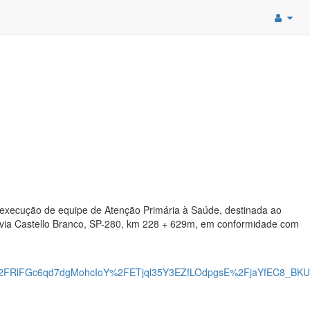
 execução de equipe de Atenção Primária à Saúde, destinada ao
odovia Castello Branco, SP-280, km 228 + 629m, em conformidade com
2FRlFGc6qd7dgMohcIoY%2FETjql35Y3EZfLOdpgsE%2FjaYfEC8_BK