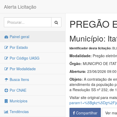
Alerta Licitação
PREGÃO E
Município: It
Painel geral
Por Estado
BLL
Identificador desta licitação:
Modalidade:
Pregão eletrôn
Por Código UASG
Órgão:
MUNICIPIO DE ITA
Por Modalidade
Abertura:
23/06/2026 09:00
Objeto:
A contratação de em
Busca Itens
atendimento da população pr
a Resolução SS nº 232, de 
Por CNAE
Visitar site original para mai
Municípios
param1=%5Bgkz%5Dg%2Fja
Tendências
Compartilhar
Ver ma