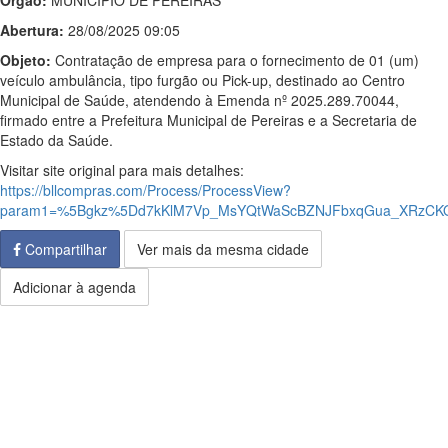
Órgão:
MUNICIPIO DE PEREIRAS
Abertura:
28/08/2025 09:05
Objeto:
Contratação de empresa para o fornecimento de 01 (um)
veículo ambulância, tipo furgão ou Pick-up, destinado ao Centro
Municipal de Saúde, atendendo à Emenda nº 2025.289.70044,
firmado entre a Prefeitura Municipal de Pereiras e a Secretaria de
Estado da Saúde.
Visitar site original para mais detalhes:
https://bllcompras.com/Process/ProcessView?
param1=%5Bgkz%5Dd7kKlM7Vp_MsYQtWaScBZNJFbxqGua_XRzCK
Compartilhar
Ver mais da mesma cidade
Adicionar à agenda