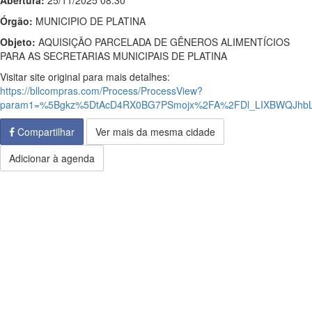
Abertura:
25/11/2025 08:30
Órgão:
MUNICIPIO DE PLATINA
Objeto:
AQUISIÇÃO PARCELADA DE GÊNEROS ALIMENTÍCIOS
PARA AS SECRETARIAS MUNICIPAIS DE PLATINA
Visitar site original para mais detalhes:
https://bllcompras.com/Process/ProcessView?
param1=%5Bgkz%5DtAcD4RX0BG7PSmojx%2FA%2FDl_LIXBWQJhb
Compartilhar
Ver mais da mesma cidade
Adicionar à agenda