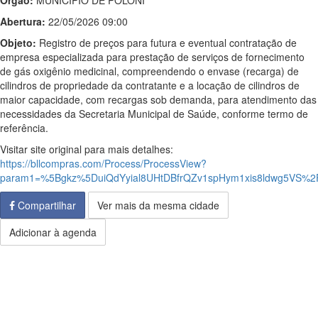
Órgão:
MUNICIPIO DE POLONI
Abertura:
22/05/2026 09:00
Objeto:
Registro de preços para futura e eventual contratação de
empresa especializada para prestação de serviços de fornecimento
de gás oxigênio medicinal, compreendendo o envase (recarga) de
cilindros de propriedade da contratante e a locação de cilindros de
maior capacidade, com recargas sob demanda, para atendimento das
necessidades da Secretaria Municipal de Saúde, conforme termo de
referência.
Visitar site original para mais detalhes:
https://bllcompras.com/Process/ProcessView?
param1=%5Bgkz%5DuiQdYyial8UHtDBfrQZv1spHym1xis8ldwg5VS%
Compartilhar
Ver mais da mesma cidade
Adicionar à agenda