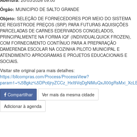
Abertura:
20/05/2026 09:00
Órgão:
MUNICIPIO DE SALTO GRANDE
Objeto:
SELEÇÃO DE FORNECEDORES POR MEIO DO SISTEMA
DE REGISTRODE PREÇOS (SRP) PARA FUTURAS AQUISIÇÕES
PARCELADAS DE CARNES EDERIVADOS CONGELADOS,
PRINCIPALMENTE NA FORMA IQF (INDIVIDUALQUICK FROZEN),
COM FORNECIMENTO CONTÍNUO PARA A PREPARAÇÃO
DAMERENDA ESCOLAR NA COZINHA PILOTO MUNICIPAL E
ATENDIMENTO APROGRAMAS E PROJETOS EDUCACIONAIS E
SOCIAIS.
Visitar site original para mais detalhes:
https://bllcompras.com/Process/ProcessView?
param1=%5Bgkz%5DPc6jryZCCz_HxI9VqDgNiMuQxJI00gRsMxi_XcLE9
Compartilhar
Ver mais da mesma cidade
Adicionar à agenda