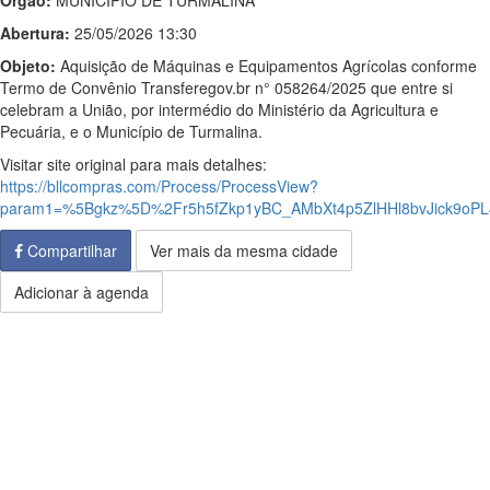
Órgão:
MUNICIPIO DE TURMALINA
Abertura:
25/05/2026 13:30
Objeto:
Aquisição de Máquinas e Equipamentos Agrícolas conforme
Termo de Convênio Transferegov.br n° 058264/2025 que entre si
celebram a União, por intermédio do Ministério da Agricultura e
Pecuária, e o Município de Turmalina.
Visitar site original para mais detalhes:
https://bllcompras.com/Process/ProcessView?
param1=%5Bgkz%5D%2Fr5h5fZkp1yBC_AMbXt4p5ZlHHl8bvJick9
Compartilhar
Ver mais da mesma cidade
Adicionar à agenda