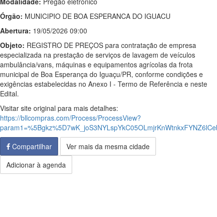
Modalidade:
Pregão eletrônico
Órgão:
MUNICIPIO DE BOA ESPERANCA DO IGUACU
Abertura:
19/05/2026 09:00
Objeto:
REGISTRO DE PREÇOS para contratação de empresa
especializada na prestação de serviços de lavagem de veículos
ambulância/vans, máquinas e equipamentos agrícolas da frota
municipal de Boa Esperança do Iguaçu/PR, conforme condições e
exigências estabelecidas no Anexo I - Termo de Referência e neste
Edital.
Visitar site original para mais detalhes:
https://bllcompras.com/Process/ProcessView?
param1=%5Bgkz%5D7wK_joS3NYLspYkC05OLmjrKnWtnkxFYNZ6lC
Compartilhar
Ver mais da mesma cidade
Adicionar à agenda