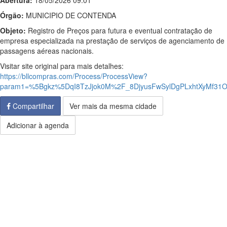
Abertura:
18/05/2026 09:01
Órgão:
MUNICIPIO DE CONTENDA
Objeto:
Registro de Preços para futura e eventual contratação de
empresa especializada na prestação de serviços de agenciamento de
passagens aéreas nacionais.
Visitar site original para mais detalhes:
https://bllcompras.com/Process/ProcessView?
param1=%5Bgkz%5DqI8TzJjok0M%2F_8DjyusFwSylDgPLxhtXyMf3
Compartilhar
Ver mais da mesma cidade
Adicionar à agenda