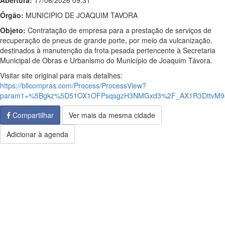
Abertura:
17/06/2026 09:31
Órgão:
MUNICIPIO DE JOAQUIM TAVORA
Objeto:
Contratação de empresa para a prestação de serviços de
recuperação de pneus de grande porte, por meio da vulcanização,
destinados à manutenção da frota pesada pertencente à Secretaria
Municipal de Obras e Urbanismo do Município de Joaquim Távora.
Visitar site original para mais detalhes:
https://bllcompras.com/Process/ProcessView?
param1=%5Bgkz%5D51OX1OFPsqsgzH3NMGxd3%2F_AX1R3DttvM98
Compartilhar
Ver mais da mesma cidade
Adicionar à agenda