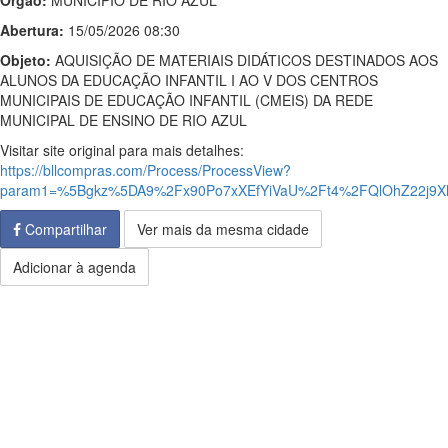
Órgão:
MUNICIPIO DE RIO AZUL
Abertura:
15/05/2026 08:30
Objeto:
AQUISIÇÃO DE MATERIAIS DIDÁTICOS DESTINADOS AOS
ALUNOS DA EDUCAÇÃO INFANTIL I AO V DOS CENTROS
MUNICIPAIS DE EDUCAÇÃO INFANTIL (CMEIS) DA REDE
MUNICIPAL DE ENSINO DE RIO AZUL
Visitar site original para mais detalhes:
https://bllcompras.com/Process/ProcessView?
param1=%5Bgkz%5DA9%2Fx90Po7xXEfYiVaU%2Ft4%2FQlOhZ22j9
Compartilhar
Ver mais da mesma cidade
Adicionar à agenda