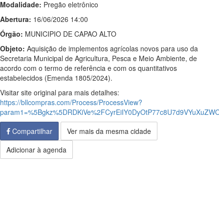
Modalidade:
Pregão eletrônico
Abertura:
16/06/2026 14:00
Órgão:
MUNICIPIO DE CAPAO ALTO
Objeto:
Aquisição de implementos agrícolas novos para uso da
Secretaria Municipal de Agricultura, Pesca e Meio Ambiente, de
acordo com o termo de referência e com os quantitativos
estabelecidos (Emenda 1805/2024).
Visitar site original para mais detalhes:
https://bllcompras.com/Process/ProcessView?
param1=%5Bgkz%5DRDKiVe%2FCyrEiIY0DyOtP77c8U7d9VYuXuZW
Compartilhar
Ver mais da mesma cidade
Adicionar à agenda