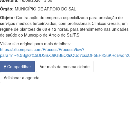
Abertura:
18/06/2026 13:30
Órgão:
MUNICÍPIO DE ARROIO DO SAL
Objeto:
Contratação de empresa especializada para prestação de
serviços médicos terceirizados, com profissionais Clínicos Gerais, em
regime de plantões de 08 e 12 horas, para atendimento nas unidades
de saúde do Município de Arroio do Sal/RS
Visitar site original para mais detalhes:
https://bllcompras.com/Process/ProcessView?
param1=%5Bgkz%5DDSBXJ9GBEO0sQUq7cscOF5ERKSuKRqEwqnXA
Compartilhar
Ver mais da mesma cidade
Adicionar à agenda