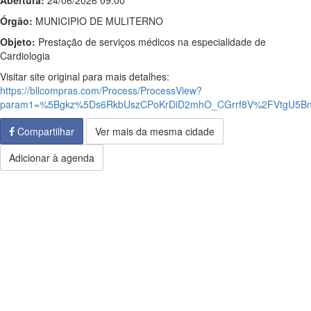
Abertura:
24/06/2026 09:00
Órgão:
MUNICIPIO DE MULITERNO
Objeto:
Prestação de serviços médicos na especialidade de
Cardiologia
Visitar site original para mais detalhes:
https://bllcompras.com/Process/ProcessView?
param1=%5Bgkz%5Ds6RkbUszCPoKrDiD2mhO_CGrrf8V%2FVtgU5B
Compartilhar
Ver mais da mesma cidade
Adicionar à agenda