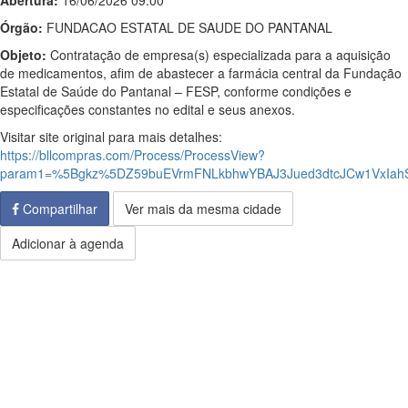
Abertura:
16/06/2026 09:00
Órgão:
FUNDACAO ESTATAL DE SAUDE DO PANTANAL
Objeto:
Contratação de empresa(s) especializada para a aquisição
de medicamentos, afim de abastecer a farmácia central da Fundação
Estatal de Saúde do Pantanal – FESP, conforme condições e
especificações constantes no edital e seus anexos.
Visitar site original para mais detalhes:
https://bllcompras.com/Process/ProcessView?
param1=%5Bgkz%5DZ59buEVrmFNLkbhwYBAJ3Jued3dtcJCw1VxIahSM
Compartilhar
Ver mais da mesma cidade
Adicionar à agenda