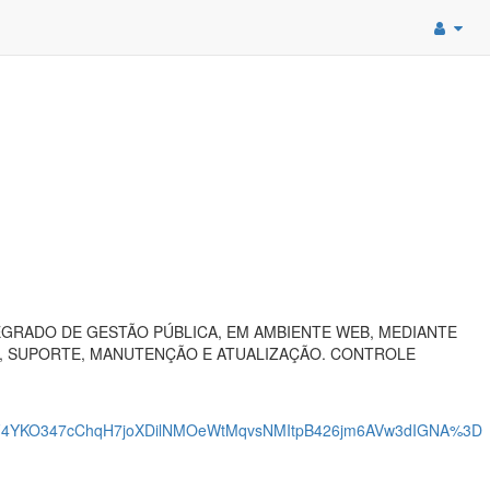
GRADO DE GESTÃO PÚBLICA, EM AMBIENTE WEB, MEDIANTE
O, SUPORTE, MANUTENÇÃO E ATUALIZAÇÃO. CONTROLE
4YKO347cChqH7joXDilNMOeWtMqvsNMItpB426jm6AVw3dIGNA%3D