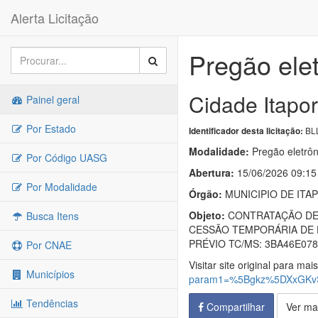
Alerta Licitação
Pregão ele
Cidade Itapo
Painel geral
Por Estado
BLL
Identificador desta licitação:
Modalidade:
Pregão eletrôn
Por Código UASG
Abertura:
15/06/2026 09:15
Por Modalidade
Órgão:
MUNICIPIO DE ITA
Objeto:
CONTRATAÇÃO DE 
Busca Itens
CESSÃO TEMPORÁRIA DE 
PRÉVIO TC/MS: 3BA46E0
Por CNAE
Visitar site original para mai
Municípios
param1=%5Bgkz%5DXxGKv
Tendências
Compartilhar
Ver ma