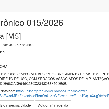
trônico 015/2026
rã [MS]
-5004502-872e-0152026
ico
PORA
EMPRESA ESPECIALIZADA EM FORNECIMENTO DE SISTEMA INTE
DIREITO DE USO, COM SERVIÇOS ASSOCIADOS DE IMPLANTAÇÃ
78DDE96CADE946C28CC2343C68F50DB0B.
s detalhes:
https://bllcompras.com/Process/ProcessView?
SpEweeMBKFhv3of%2FlAmYsUf5mVEvwde_kwEk_bTOq1oX6gYfxY2F
is da mesma cidade
Adicionar à agenda