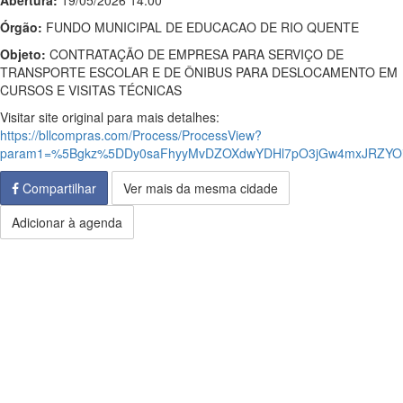
Abertura:
19/05/2026 14:00
Órgão:
FUNDO MUNICIPAL DE EDUCACAO DE RIO QUENTE
Objeto:
CONTRATAÇÃO DE EMPRESA PARA SERVIÇO DE
TRANSPORTE ESCOLAR E DE ÔNIBUS PARA DESLOCAMENTO EM
CURSOS E VISITAS TÉCNICAS
Visitar site original para mais detalhes:
https://bllcompras.com/Process/ProcessView?
param1=%5Bgkz%5DDy0saFhyyMvDZOXdwYDHl7pO3jGw4mxJRZYOi
Compartilhar
Ver mais da mesma cidade
Adicionar à agenda