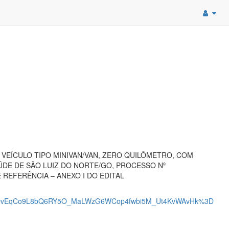
VEÍCULO TIPO MINIVAN/VAN, ZERO QUILÔMETRO, COM
AÚDE DE SÃO LUIZ DO NORTE/GO, PROCESSO Nº
REFERÊNCIA – ANEXO I DO EDITAL
f_OvEqCo9L8bQ6RY5O_MaLWzG6WCop4fwbi5M_Ut4KvWAvHk%3D