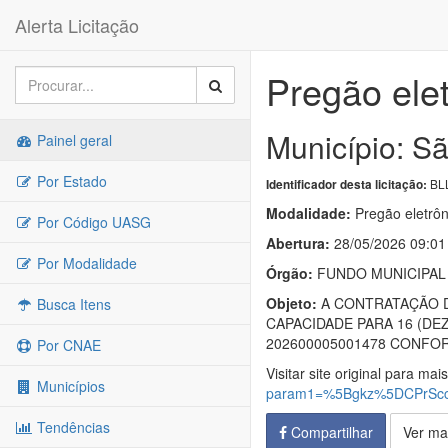
Alerta Licitação
Pregão ele
Município: Sã
Painel geral
Por Estado
BLL
Identificador desta licitação:
Modalidade:
Pregão eletrôn
Por Código UASG
Abertura:
28/05/2026 09:01
Por Modalidade
Órgão:
FUNDO MUNICIPAL 
Objeto:
A CONTRATAÇÃO D
Busca Itens
CAPACIDADE PARA 16 (DE
202600005001478 CONFOR
Por CNAE
Visitar site original para mai
Municípios
param1=%5Bgkz%5DCPrSc
Tendências
Compartilhar
Ver ma