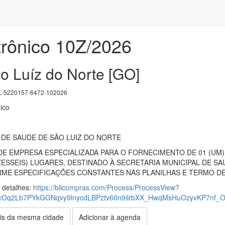
trônico 10Z/2026
o Luíz do Norte [GO]
-5220157-6472-102026
ico
DE SAUDE DE SÃO LUIZ DO NORTE
E EMPRESA ESPECIALIZADA PARA O FORNECIMENTO DE 01 (UM) 
ZESSEIS) LUGARES, DESTINADO À SECRETARIA MUNICIPAL DE S
ME ESPECIFICAÇÕES CONSTANTES NAS PLANILHAS E TERMO DE 
s detalhes:
https://bllcompras.com/Process/ProcessView?
cOq2Lb7PYkGGNqvy9lnycdLBPztv60n9ilrbXX_HwqMsHuOzyvKP7n
is da mesma cidade
Adicionar à agenda