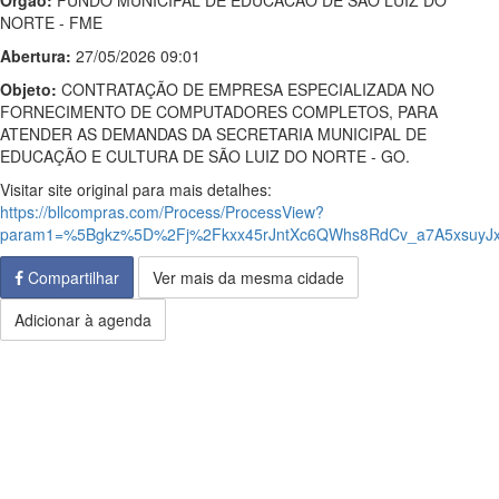
Órgão:
FUNDO MUNICIPAL DE EDUCACAO DE SAO LUIZ DO
NORTE - FME
Abertura:
27/05/2026 09:01
Objeto:
CONTRATAÇÃO DE EMPRESA ESPECIALIZADA NO
FORNECIMENTO DE COMPUTADORES COMPLETOS, PARA
ATENDER AS DEMANDAS DA SECRETARIA MUNICIPAL DE
EDUCAÇÃO E CULTURA DE SÃO LUIZ DO NORTE - GO.
Visitar site original para mais detalhes:
https://bllcompras.com/Process/ProcessView?
param1=%5Bgkz%5D%2Fj%2Fkxx45rJntXc6QWhs8RdCv_a7A5xsuyJ
Compartilhar
Ver mais da mesma cidade
Adicionar à agenda