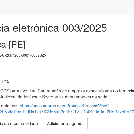
ia eletrônica 003/2025
ca [PE]
-C-2607208-89b1-0032025
JUCA
 para eventual Contratação de empresa especializada no fornecimen
Municipal do Ipojuca e Secretarias demandantes da sede.
s detalhes:
https://bnccompras.com/Process/ProcessView?
f2FVVMDsnrH_lHs1xeXfCNeNkb7aFFrjiTz_gN4X_BoBq_7HsRdvoF
is da mesma cidade
Adicionar à agenda