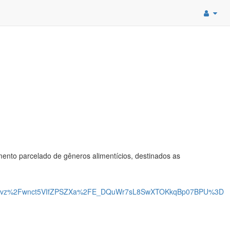
to parcelado de gêneros alimentícios, destinados as
n27vz%2Fwnct5VIfZPSZXa%2FE_DQuWr7sL8SwXTOKkqBp07BPU%3D