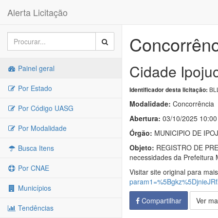
Alerta Licitação
Concorrênc
Cidade Ipoju
Painel geral
Por Estado
BLL
Identificador desta licitação:
Modalidade:
Concorrência
Por Código UASG
Abertura:
03/10/2025 10:00
Por Modalidade
Órgão:
MUNICIPIO DE IPO
Objeto:
REGISTRO DE PREÇOS
Busca Itens
necessidades da Prefeitura 
Por CNAE
Visitar site original para mai
param1=%5Bgkz%5DjnieJR
Municípios
Compartilhar
Ver ma
Tendências