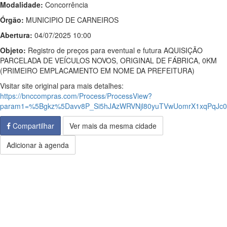
Modalidade:
Concorrência
Órgão:
MUNICIPIO DE CARNEIROS
Abertura:
04/07/2025 10:00
Objeto:
Registro de preços para eventual e futura AQUISIÇÃO
PARCELADA DE VEÍCULOS NOVOS, ORIGINAL DE FÁBRICA, 0KM
(PRIMEIRO EMPLACAMENTO EM NOME DA PREFEITURA)
Visitar site original para mais detalhes:
https://bnccompras.com/Process/ProcessView?
param1=%5Bgkz%5Davv8P_Si5hJAzWRVNjl80yuTVwUomrX1xqPqJ
Compartilhar
Ver mais da mesma cidade
Adicionar à agenda