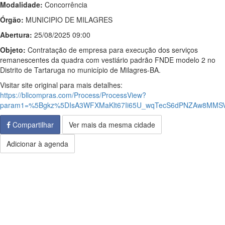
Modalidade:
Concorrência
Órgão:
MUNICIPIO DE MILAGRES
Abertura:
25/08/2025 09:00
Objeto:
Contratação de empresa para execução dos serviços
remanescentes da quadra com vestiário padrão FNDE modelo 2 no
Distrito de Tartaruga no município de Milagres-BA.
Visitar site original para mais detalhes:
https://bllcompras.com/Process/ProcessView?
param1=%5Bgkz%5DIsA3WFXMaKlt67Ii65U_wqTecS6dPNZAw8MMS
Compartilhar
Ver mais da mesma cidade
Adicionar à agenda