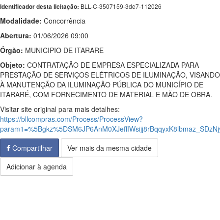
BLL-C-3507159-3de7-112026
Identificador desta licitação:
Modalidade:
Concorrência
Abertura:
01/06/2026 09:00
Órgão:
MUNICIPIO DE ITARARE
Objeto:
CONTRATAÇÃO DE EMPRESA ESPECIALIZADA PARA
PRESTAÇÃO DE SERVIÇOS ELÉTRICOS DE ILUMINAÇÃO, VISANDO
À MANUTENÇÃO DA ILUMINAÇÃO PÚBLICA DO MUNICÍPIO DE
ITARARÉ, COM FORNECIMENTO DE MATERIAL E MÃO DE OBRA.
Visitar site original para mais detalhes:
https://bllcompras.com/Process/ProcessView?
param1=%5Bgkz%5DSM6JP6AnM0XJefflWsijj8rBqqyxK8lbmaz_SDz
Compartilhar
Ver mais da mesma cidade
Adicionar à agenda