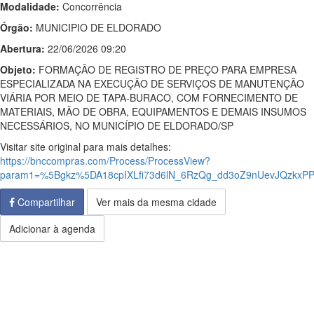
Modalidade:
Concorrência
Órgão:
MUNICIPIO DE ELDORADO
Abertura:
22/06/2026 09:20
Objeto:
FORMAÇÃO DE REGISTRO DE PREÇO PARA EMPRESA
ESPECIALIZADA NA EXECUÇÃO DE SERVIÇOS DE MANUTENÇÃO
VIÁRIA POR MEIO DE TAPA-BURACO, COM FORNECIMENTO DE
MATERIAIS, MÃO DE OBRA, EQUIPAMENTOS E DEMAIS INSUMOS
NECESSÁRIOS, NO MUNICÍPIO DE ELDORADO/SP
Visitar site original para mais detalhes:
https://bnccompras.com/Process/ProcessView?
param1=%5Bgkz%5DA18cpIXLfi73d6lN_6RzQg_dd3oZ9nUevJQzkxP
Compartilhar
Ver mais da mesma cidade
Adicionar à agenda