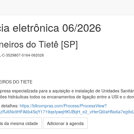
ia eletrônica 06/2026
neiros do Tietê [SP]
-C-3529807-0164-062026
EIROS DO TIETE
esa especializada para a aquisição e instalação de Unidades Sanitárias
ões hidráulicas todos os encanamentos de ligação entre a USI e o domi
s detalhes:
https://bllcompras.com/Process/ProcessView?
KzRJ6Nx9HFA6b4SqY1719qeIywqHKUBqH_e2_vHerQi0aHNx6a7eg9
is da mesma cidade
Adicionar à agenda