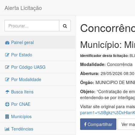
Alerta Licitação
Concorrênc
Município: Mi
Painel geral
Por Estado
BLL
Identificador desta licitação:
Modalidade:
Concorrência
Por Código UASG
Abertura:
29/05/2026 08:30
Por Modalidade
Órgão:
MUNICIPIO DE MIN
Objeto:
“Contratação de empr
Busca Itens
entendendo-se por interligaç
Por CNAE
Visitar site original para mai
param1=%5Bgkz%5DxHlan
Municípios
Compartilhar
Ver ma
Tendências