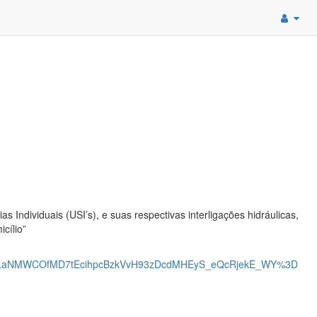
 Individuais (USI’s), e suas respectivas interligações hidráulicas,
cílio”
xLaNMWCOfMD7tEcihpcBzkVvH93zDcdMHEyS_eQcRjekE_WY%3D