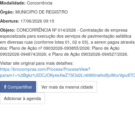
Modalidade:
Concorrência
Órgão:
MUNICIPIO DE REGISTRO
Abertura:
17/06/2026 09:15
Objeto:
CONCORRÊNCIA Nº 014/2026 - Contratação de empresa
especializada para execução dos serviços de pavimentação asfáltica
em diversas ruas (conforme lotes 01, 02 e 03), a serem pagos através
dos: Plano de Ação nº 09032026-093855/2026; Plano de Ação
09032026-094874/2026; e Plano de Ação 09032026-094527/2026.
Visitar site original para mais detalhes:
https://bnccompras.com/Process/ProcessView?
param1=%5Bgkz%5DCJOKy4eXwZ7SOd2Ln6t8l0nwfxdfjuWcoVgodl
Compartilhar
Ver mais da mesma cidade
Adicionar à agenda