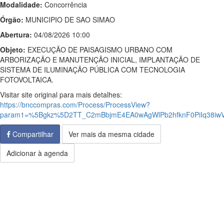
Modalidade:
Concorrência
Órgão:
MUNICIPIO DE SAO SIMAO
Abertura:
04/08/2026 10:00
Objeto:
EXECUÇÃO DE PAISAGISMO URBANO COM
ARBORIZAÇÃO E MANUTENÇÃO INICIAL, IMPLANTAÇÃO DE
SISTEMA DE ILUMINAÇÃO PÚBLICA COM TECNOLOGIA
FOTOVOLTAICA.
Visitar site original para mais detalhes:
https://bnccompras.com/Process/ProcessView?
param1=%5Bgkz%5D2TT_C2mBbjmE4EA0wAgWlPb2hfknF0PiIq38i
Compartilhar
Ver mais da mesma cidade
Adicionar à agenda