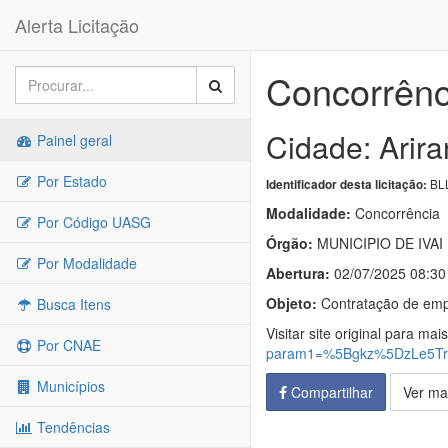
Alerta Licitação
Concorrênc
Cidade: Arira
Painel geral
Por Estado
BLL
Identificador desta licitação:
Modalidade:
Concorrência
Por Código UASG
Órgão:
MUNICIPIO DE IVAI
Por Modalidade
Abertura:
02/07/2025 08:30
Objeto:
Contratação de empr
Busca Itens
Visitar site original para mai
Por CNAE
param1=%5Bgkz%5DzLe5T
Municípios
Compartilhar
Ver ma
Tendências