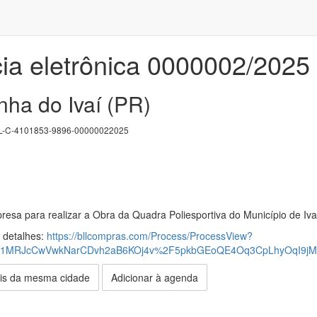
ia eletrônica 0000002/2025
nha do Ivaí (PR)
-C-4101853-9896-00000022025
esa para realizar a Obra da Quadra Poliesportiva do Município de Iva
s detalhes:
https://bllcompras.com/Process/ProcessView?
r1MRJcCwVwkNarCDvh2aB6KOj4v%2F5pkbGEoQE4Oq3CpLhyOqI9jM
is da mesma cidade
Adicionar à agenda