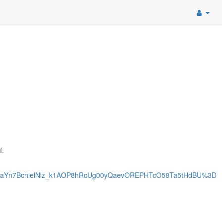
í.
aYn7BcnielNlz_k1AOP8hRcUg00yQaevOREPHTcO58Ta5tHdBU%3D