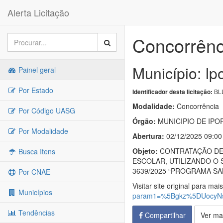
Alerta Licitação
Concorrênc
Município: Ip
Painel geral
Por Estado
BLL
Identificador desta licitação:
Modalidade:
Concorrência
Por Código UASG
Órgão:
MUNICIPIO DE IPO
Por Modalidade
Abertura:
02/12/2025 09:00
Objeto:
CONTRATAÇÃO DE E
Busca Itens
ESCOLAR, UTILIZANDO O 
3639/2025 “PROGRAMA SAN
Por CNAE
Visitar site original para mai
Municípios
param1=%5Bgkz%5DUocyNs
Tendências
Compartilhar
Ver ma