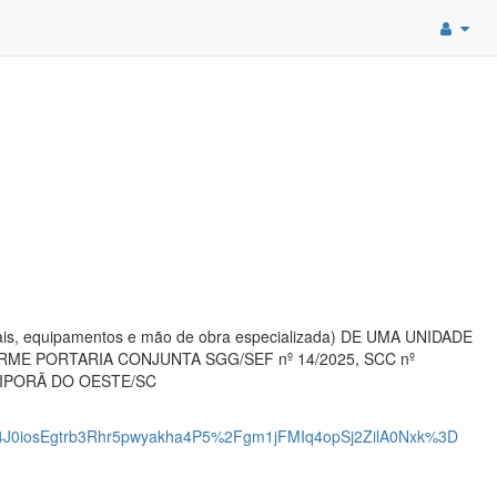
quipamentos e mão de obra especializada) DE UMA UNIDADE
E PORTARIA CONJUNTA SGG/SEF nº 14/2025, SCC nº
E IPORÃ DO OESTE/SC
0iosEgtrb3Rhr5pwyakha4P5%2Fgm1jFMIq4opSj2ZilA0Nxk%3D