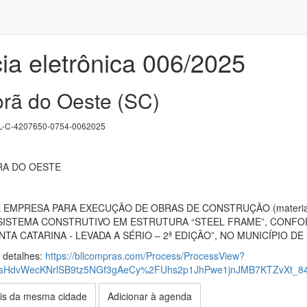
ia eletrônica 006/2025
orã do Oeste (SC)
-C-4207650-0754-0062025
RA DO OESTE
MPRESA PARA EXECUÇÃO DE OBRAS DE CONSTRUÇÃO (materiais, e
SISTEMA CONSTRUTIVO EM ESTRUTURA “STEEL FRAME”, CONFORM
TA CATARINA - LEVADA A SÉRIO – 2ª EDIÇÃO”, NO MUNICÍPIO D
s detalhes:
https://bllcompras.com/Process/ProcessView?
HdvWecKNrlSB9tz5NGf3gAeCy%2FUhs2p1JhPwe1jnJMB7KTZvXt_84J
is da mesma cidade
Adicionar à agenda