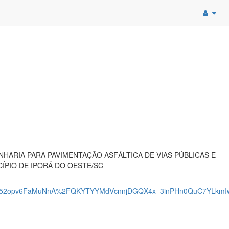
ARIA PARA PAVIMENTAÇÃO ASFÁLTICA DE VIAS PÚBLICAS E
ÍPIO DE IPORÃ DO OESTE/SC
52opv6FaMuNnA%2FQKYTYYMdVcnnjDGQX4x_3inPHn0QuC7YLkm