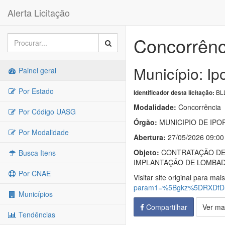
Alerta Licitação
Concorrênc
Município: Ip
Painel geral
Por Estado
BLL
Identificador desta licitação:
Modalidade:
Concorrência
Por Código UASG
Órgão:
MUNICIPIO DE IPO
Por Modalidade
Abertura:
27/05/2026 09:00
Objeto:
CONTRATAÇÃO DE 
Busca Itens
IMPLANTAÇÃO DE LOMBADA
Por CNAE
Visitar site original para mai
param1=%5Bgkz%5DRXDf
Municípios
Compartilhar
Ver ma
Tendências