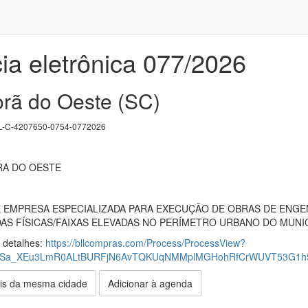
ia eletrônica 077/2026
orã do Oeste (SC)
-C-4207650-0754-0772026
RA DO OESTE
EMPRESA ESPECIALIZADA PARA EXECUÇÃO DE OBRAS DE ENGENH
S FÍSICAS/FAIXAS ELEVADAS NO PERÍMETRO URBANO DO MUNIC
s detalhes:
https://bllcompras.com/Process/ProcessView?
DSa_XEu3LmR0ALtBURFjN6AvTQKUqNMMplMGHohRfCrWUVT53G1h
is da mesma cidade
Adicionar à agenda