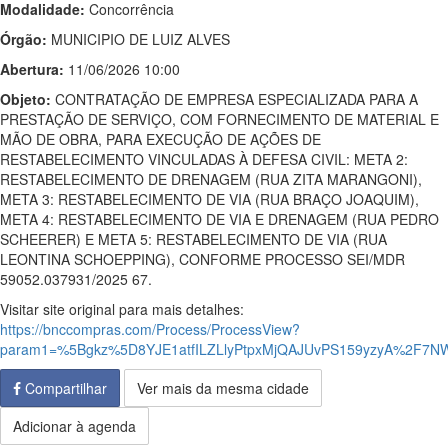
Modalidade:
Concorrência
Órgão:
MUNICIPIO DE LUIZ ALVES
Abertura:
11/06/2026 10:00
Objeto:
CONTRATAÇÃO DE EMPRESA ESPECIALIZADA PARA A
PRESTAÇÃO DE SERVIÇO, COM FORNECIMENTO DE MATERIAL E
MÃO DE OBRA, PARA EXECUÇÃO DE AÇÕES DE
RESTABELECIMENTO VINCULADAS À DEFESA CIVIL: META 2:
RESTABELECIMENTO DE DRENAGEM (RUA ZITA MARANGONI),
META 3: RESTABELECIMENTO DE VIA (RUA BRAÇO JOAQUIM),
META 4: RESTABELECIMENTO DE VIA E DRENAGEM (RUA PEDRO
SCHEERER) E META 5: RESTABELECIMENTO DE VIA (RUA
LEONTINA SCHOEPPING), CONFORME PROCESSO SEI/MDR
59052.037931/2025 67.
Visitar site original para mais detalhes:
https://bnccompras.com/Process/ProcessView?
param1=%5Bgkz%5D8YJE1atfILZLlyPtpxMjQAJUvPS159yzyA%2F7
Compartilhar
Ver mais da mesma cidade
Adicionar à agenda