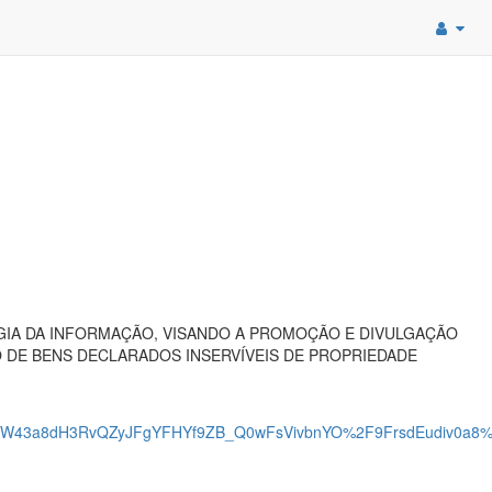
IA DA INFORMAÇÃO, VISANDO A PROMOÇÃO E DIVULGAÇÃO
O DE BENS DECLARADOS INSERVÍVEIS DE PROPRIEDADE
W43a8dH3RvQZyJFgYFHYf9ZB_Q0wFsVivbnYO%2F9FrsdEudiv0a8