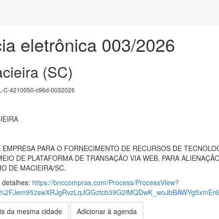
ia eletrônica 003/2026
cieira (SC)
-C-4210050-c96d-0032026
IEIRA
EMPRESA PARA O FORNECIMENTO DE RECURSOS DE TECNOLOG
MEIO DE PLATAFORMA DE TRANSAÇÃO VIA WEB, PARA ALIENAÇÃ
IO DE MACIEIRA/SC.
s detalhes:
https://bnccompras.com/Process/ProcessView?
%2FJem95zswXRJgRvzLqJGGztcb39G2iMQDwK_woJbBAWYg5xmEr6
is da mesma cidade
Adicionar à agenda