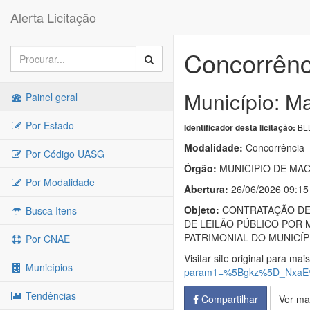
Alerta Licitação
Concorrênc
Município: Ma
Painel geral
Por Estado
BLL
Identificador desta licitação:
Modalidade:
Concorrência
Por Código UASG
Órgão:
MUNICIPIO DE MAC
Por Modalidade
Abertura:
26/06/2026 09:15
Objeto:
CONTRATAÇÃO DE 
Busca Itens
DE LEILÃO PÚBLICO POR 
PATRIMONIAL DO MUNICÍP
Por CNAE
Visitar site original para mai
Municípios
param1=%5Bgkz%5D_NxaE
Tendências
Compartilhar
Ver ma