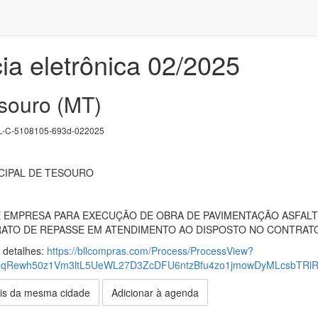
ia eletrônica 02/2025
esouro (MT)
-C-5108105-693d-022025
CIPAL DE TESOURO
EMPRESA PARA EXECUÇÃO DE OBRA DE PAVIMENTAÇÃO ASFALTIC
O DE REPASSE EM ATENDIMENTO AO DISPOSTO NO CONTRATO DE 
s detalhes:
https://bllcompras.com/Process/ProcessView?
qRewh50z1Vm3ltL5UeWL27D3ZcDFU6ntzBfu4zo1jmowDyMLcsbTRl
is da mesma cidade
Adicionar à agenda