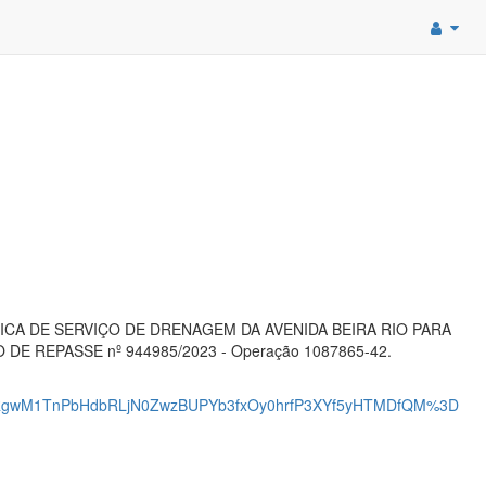
A DE SERVIÇO DE DRENAGEM DA AVENIDA BEIRA RIO PARA
REPASSE nº 944985/2023 - Operação 1087865-42.
RgwM1TnPbHdbRLjN0ZwzBUPYb3fxOy0hrfP3XYf5yHTMDfQM%3D