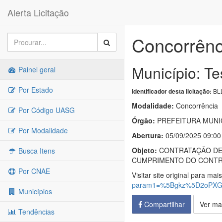
Alerta Licitação
Concorrênc
Município: T
Painel geral
Por Estado
BLL
Identificador desta licitação:
Modalidade:
Concorrência
Por Código UASG
Órgão:
PREFEITURA MUNI
Por Modalidade
Abertura:
05/09/2025 09:00
Objeto:
CONTRATAÇÃO DE 
Busca Itens
CUMPRIMENTO DO CONTRAT
Por CNAE
Visitar site original para mai
param1=%5Bgkz%5D2oPXG
Municípios
Compartilhar
Ver ma
Tendências