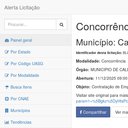
Alerta Licitação
Concorrênc
Município: C
Painel geral
Por Estado
BLL
Identificador desta licitação:
Modalidade:
Concorrência
Por Código UASG
Órgão:
MUNICIPIO DE CAL
Por Modalidade
Abertura:
11/12/2025 09:00
Objeto:
Contratação de Emp
Busca Itens
Visitar site original para mai
Por CNAE
param1=%5Bgkz%5DyHtsPc
Municípios
Compartilhar
Ver ma
Tendências