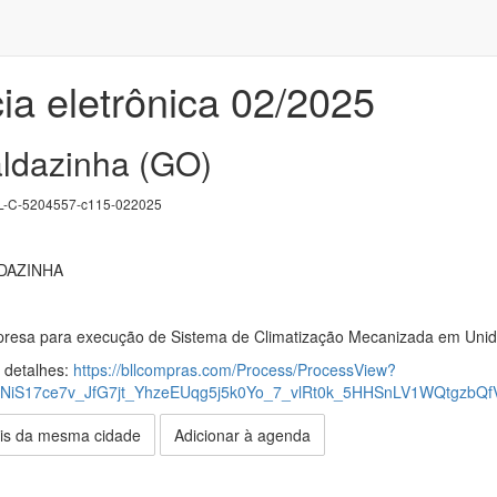
ia eletrônica 02/2025
aldazinha (GO)
-C-5204557-c115-022025
DAZINHA
resa para execução de Sistema de Climatização Mecanizada em Uni
s detalhes:
https://bllcompras.com/Process/ProcessView?
NiS17ce7v_JfG7jt_YhzeEUqg5j5k0Yo_7_vlRt0k_5HHSnLV1WQtgz
is da mesma cidade
Adicionar à agenda