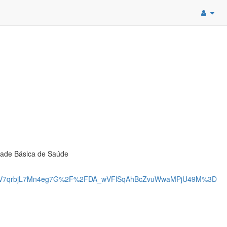
dade Básica de Saúde
bQfV7qrbjL7Mn4eg7G%2F%2FDA_wVFlSqAhBcZvuWwaMPjU49M%3D