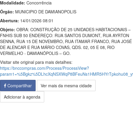
Modalidade:
Concorrência
Órgão:
MUNICIPIO DE DAMIANOPOLIS
Abertura:
14/01/2026 08:01
Objeto:
OBRA: CONSTRUÇÃO DE 25 UNIDADES HABITACIONAIS –
FNHIS SUB 50 ENDEREÇO: RUA SANTOS DUMONT, RUA AYRTON
SENNA, RUA 15 DE NOVEMBRO, RUA ITAMAR FRANCO, RUA JOSÉ
DE ALENCAR E RUA MÁRIO COVAS, QDS. 02, 05 E 08, RIO
VERMELHO - DAMIANÓPOLIS – GO.
Visitar site original para mais detalhes:
https://bnccompras.com/Process/ProcessView?
param1=%5Bgkz%5DLhcXqNSXWqP8BFeuNs1HMR5HYrTpkohu08_y
Compartilhar
Ver mais da mesma cidade
Adicionar à agenda