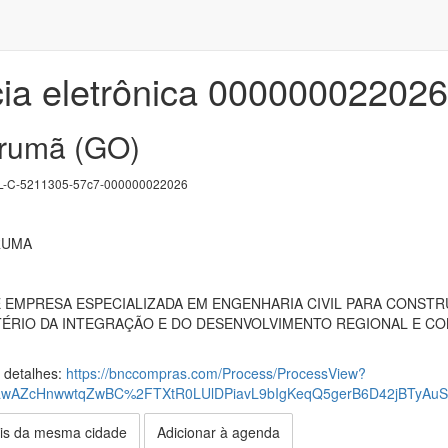
ia eletrônica 000000022026
tarumã (GO)
-C-5211305-57c7-000000022026
RUMA
EMPRESA ESPECIALIZADA EM ENGENHARIA CIVIL PARA CONST
TÉRIO DA INTEGRAÇÃO E DO DESENVOLVIMENTO REGIONAL E CO
s detalhes:
https://bnccompras.com/Process/ProcessView?
wAZcHnwwtqZwBC%2FTXtR0LUlDPiavL9bIgKeqQ5gerB6D42jBTyAu
is da mesma cidade
Adicionar à agenda