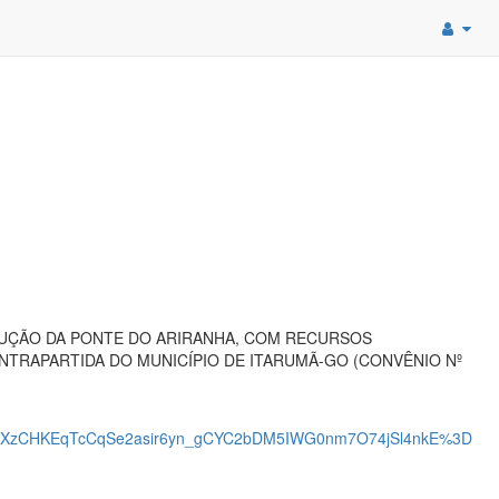
RUÇÃO DA PONTE DO ARIRANHA, COM RECURSOS
NTRAPARTIDA DO MUNICÍPIO DE ITARUMÃ-GO (CONVÊNIO Nº
SXzCHKEqTcCqSe2asir6yn_gCYC2bDM5IWG0nm7O74jSl4nkE%3D