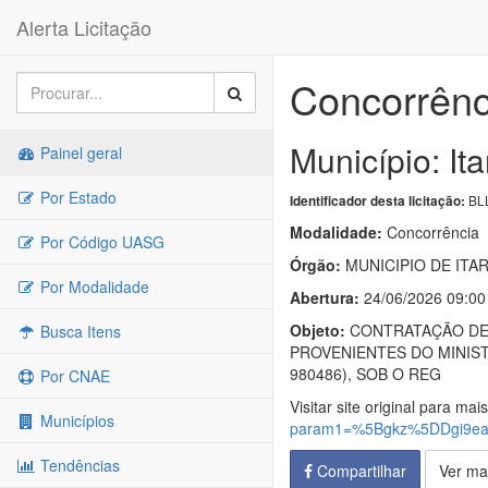
Alerta Licitação
Concorrênc
Município: I
Painel geral
Por Estado
BLL
Identificador desta licitação:
Modalidade:
Concorrência
Por Código UASG
Órgão:
MUNICIPIO DE ITA
Por Modalidade
Abertura:
24/06/2026 09:00
Objeto:
CONTRATAÇÃO DE 
Busca Itens
PROVENIENTES DO MINIS
980486), SOB O REG
Por CNAE
Visitar site original para mai
Municípios
param1=%5Bgkz%5DDgi9ea
Tendências
Compartilhar
Ver ma