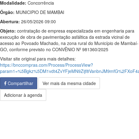
Modalidade:
Concorrência
Órgão:
MUNICIPIO DE MAMBAI
Abertura:
26/05/2026 09:00
Objeto:
contratação de empresa especializada em engenharia para
execução de obra de pavimentação asfáltica da estrada vicinal de
acesso ao Povoado Machado, na zona rural do Município de Mambaí-
GO, conforme previsto no CONVÊNIO Nº 981360/2025
Visitar site original para mais detalhes:
https://bnccompras.com/Process/ProcessView?
param1=%5Bgkz%5DM1vdt4ZvYFjeMN9Zijf8VanbnJM9mfG%2FXoF4a
Compartilhar
Ver mais da mesma cidade
Adicionar à agenda