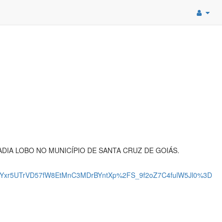
IA LOBO NO MUNICÍPIO DE SANTA CRUZ DE GOIÁS.
tYxr5UTrVD57fW8EtMnC3MDrBYntXp%2FS_9f2oZ7C4fulW5Jl0%3D