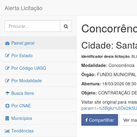
Alerta Licitação
Concorrênc
Cidade: Sant
Painel geral
Por Estado
BLL
Identificador desta licitação:
Modalidade:
Concorrência
Por Código UASG
Órgão:
FUNDO MUNICIPAL 
Por Modalidade
Abertura:
18/03/2026 08:30
Objeto:
CONTRATAÇÃO DE 
Busca Itens
Visitar site original para mai
Por CNAE
param1=%5Bgkz%5De2ikSU
Municípios
Compartilhar
Ver ma
Tendências