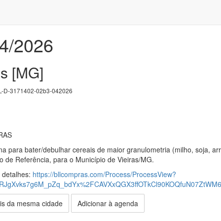
4/2026
as [MG]
-D-3171402-02b3-042026
IRAS
 para bater/debulhar cereais de maior granulometria (milho, soja, arro
 de Referência, para o Município de Vieiras/MG.
s detalhes:
https://bllcompras.com/Process/ProcessView?
fRJgXvks7g6M_pZq_bdYx%2FCAVXxQGX3ffOTkCl90KOQfuN07Zt
is da mesma cidade
Adicionar à agenda