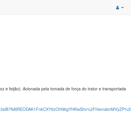
z e feijão). Acionada pela tomada de força do trator e transportada
WM63siB7NAlREODAK1FnkCXY9zOhN6gYHKwShx%2FHamabnMVyZP%