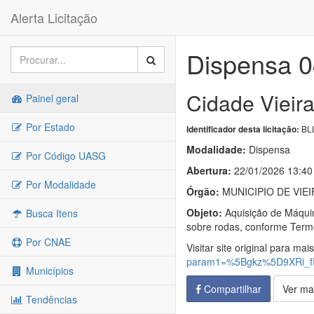
Alerta Licitação
Dispensa 0
Cidade Vieir
Painel geral
Por Estado
BLL
Identificador desta licitação:
Modalidade:
Dispensa
Por Código UASG
Abertura:
22/01/2026 13:40
Por Modalidade
Órgão:
MUNICIPIO DE VIE
Objeto:
Aquisição de Máquina
Busca Itens
sobre rodas, conforme Termo
Por CNAE
Visitar site original para mai
param1=%5Bgkz%5D9XRi_
Municípios
Compartilhar
Ver ma
Tendências