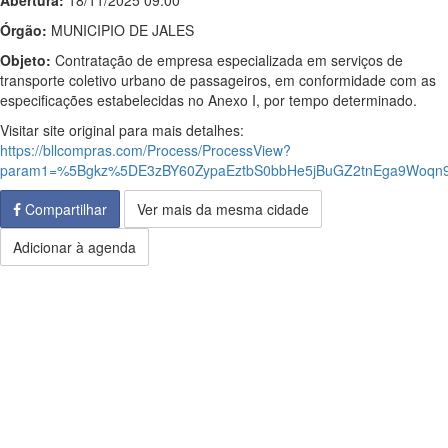
Abertura:
18/11/2025 09:00
Órgão:
MUNICIPIO DE JALES
Objeto:
Contratação de empresa especializada em serviços de
transporte coletivo urbano de passageiros, em conformidade com as
especificações estabelecidas no Anexo I, por tempo determinado.
Visitar site original para mais detalhes:
https://bllcompras.com/Process/ProcessView?
param1=%5Bgkz%5DE3zBY60ZypaEztbS0bbHe5jBuGZ2tnEga9Woqn9
Compartilhar
Ver mais da mesma cidade
Adicionar à agenda