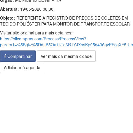
Órgão:
MUNICIPIO DE RIFAINA
Abertura:
19/05/2026 08:30
Objeto:
REFERENTE A REGISTRO DE PREÇOS DE COLETES EM
TECIDO POLIÉSTER PARA MONITOR DE TRANSPORTE ESCOLAR
Visitar site original para mais detalhes:
https://bllcompras.com/Process/ProcessView?
param1=%5Bgkz%5DdLB5Oa1kTe6R1YJXnsKp95q436gvPEcgXE5IUm
Compartilhar
Ver mais da mesma cidade
Adicionar à agenda