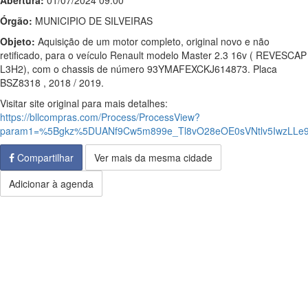
Abertura:
01/07/2024 09:00
Órgão:
MUNICIPIO DE SILVEIRAS
Objeto:
Aquisição de um motor completo, original novo e não
retificado, para o veículo Renault modelo Master 2.3 16v ( REVESCAP
L3H2), com o chassis de número 93YMAFEXCKJ614873. Placa
BSZ8318 , 2018 / 2019.
Visitar site original para mais detalhes:
https://bllcompras.com/Process/ProcessView?
param1=%5Bgkz%5DUANf9Cw5m899e_Tl8vO28eOE0sVNtlv5IwzLL
Compartilhar
Ver mais da mesma cidade
Adicionar à agenda