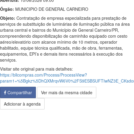
Abertura:
10/06/2026 09:00
Órgão:
MUNICIPIO DE GENERAL CARNEIRO
Objeto:
Contratação de empresa especializada para prestação de
serviços de substituição de luminárias de iluminação pública na área
urbana central e bairros do Município de General Carneiro/PR,
compreendendo disponibilização de caminhão equipado com cesto
aéreo/elevatório com alcance mínimo de 10 metros, operador
habilitado, equipe técnica qualificada, mão de obra, ferramentas,
equipamentos, EPI’s e demais itens necessários à execução dos
serviços.
Visitar site original para mais detalhes:
https://bllcompras.com/Process/ProcessView?
param1=%5Bgkz%5DhQXMrqvW6V0%2FS9ESBSUFTIwNZ3E_CKsdony
Compartilhar
Ver mais da mesma cidade
Adicionar à agenda