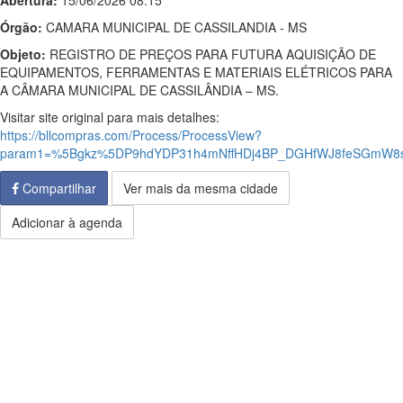
Abertura:
15/06/2026 08:15
Órgão:
CAMARA MUNICIPAL DE CASSILANDIA - MS
Objeto:
REGISTRO DE PREÇOS PARA FUTURA AQUISIÇÃO DE
EQUIPAMENTOS, FERRAMENTAS E MATERIAIS ELÉTRICOS PARA
A CÂMARA MUNICIPAL DE CASSILÂNDIA – MS.
Visitar site original para mais detalhes:
https://bllcompras.com/Process/ProcessView?
param1=%5Bgkz%5DP9hdYDP31h4mNffHDj4BP_DGHfWJ8feSGmW8s
Compartilhar
Ver mais da mesma cidade
Adicionar à agenda