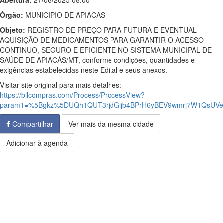
Abertura:
27/06/2025 08:00
Órgão:
MUNICIPIO DE APIACAS
Objeto:
REGISTRO DE PREÇO PARA FUTURA E EVENTUAL
AQUISIÇÃO DE MEDICAMENTOS PARA GARANTIR O ACESSO
CONTINUO, SEGURO E EFICIENTE NO SISTEMA MUNICIPAL DE
SAÚDE DE APIACÁS/MT, conforme condições, quantidades e
exigências estabelecidas neste Edital e seus anexos.
Visitar site original para mais detalhes:
https://bllcompras.com/Process/ProcessView?
param1=%5Bgkz%5DUQh1QUT3rjdGijb4BPrH6yBEV9wmrj7W1QsUVej
Compartilhar
Ver mais da mesma cidade
Adicionar à agenda