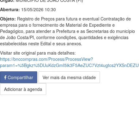
Órgão:
MUNICIPIO DE JOAO COSTA (PI)
Abertura:
15/05/2026 10:30
Objeto:
Registro de Preços para futura e eventual Contratação de
empresa para o fornecimento de Material de Expediente e
Pedagógico, para atender a Prefeitura e as Secretarias do município
de João Costa/PI, conforme condições, quantidades e exigências
estabelecidas neste Edital e seus anexos.
Visitar site original para mais detalhes:
https://bnccompras.com/Process/ProcessView?
param1=%5Bgkz%5DUuKdzGmI5ik3F5AeZUC7Vzt4ugtcs2YXSnDE
Compartilhar
Ver mais da mesma cidade
Adicionar à agenda