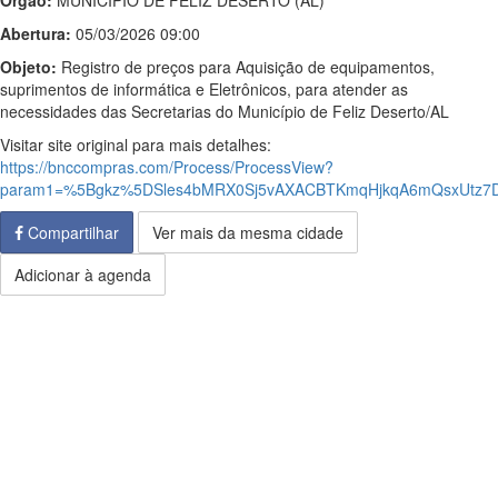
Órgão:
MUNICIPIO DE FELIZ DESERTO (AL)
Abertura:
05/03/2026 09:00
Objeto:
Registro de preços para Aquisição de equipamentos,
suprimentos de informática e Eletrônicos, para atender as
necessidades das Secretarias do Município de Feliz Deserto/AL
Visitar site original para mais detalhes:
https://bnccompras.com/Process/ProcessView?
param1=%5Bgkz%5DSles4bMRX0Sj5vAXACBTKmqHjkqA6mQsxUtz7
Compartilhar
Ver mais da mesma cidade
Adicionar à agenda