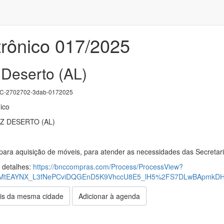
trônico 017/2025
 Deserto (AL)
-2702702-3dab-0172025
ico
Z DESERTO (AL)
para aquisição de móveis, para atender as necessidades das Secretaria
s detalhes:
https://bnccompras.com/Process/ProcessView?
tEAYNX_L3fNePCviDQGEnD5K9VhccU8E5_lH5%2FS7DLwBApmkD
is da mesma cidade
Adicionar à agenda