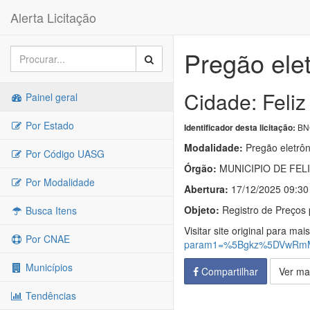
Alerta Licitação
Pregão ele
Cidade: Feliz
Painel geral
Por Estado
BNC
Identificador desta licitação:
Modalidade:
Pregão eletrôn
Por Código UASG
Órgão:
MUNICIPIO DE FELI
Por Modalidade
Abertura:
17/12/2025 09:30
Objeto:
Registro de Preços 
Busca Itens
Visitar site original para mai
Por CNAE
param1=%5Bgkz%5DVwRmM
Municípios
Compartilhar
Ver ma
Tendências