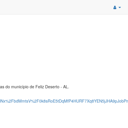
s do município de Feliz Deserto - AL.
HNx%2FbdMmtsV%2F0k8sRoE5tDqMfP4HURF7Xq8YEN5jJHA9pJob