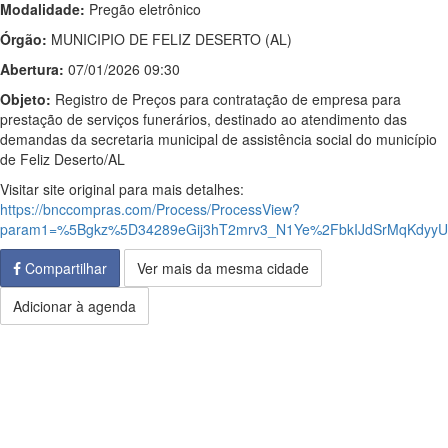
Modalidade:
Pregão eletrônico
Órgão:
MUNICIPIO DE FELIZ DESERTO (AL)
Abertura:
07/01/2026 09:30
Objeto:
Registro de Preços para contratação de empresa para
prestação de serviços funerários, destinado ao atendimento das
demandas da secretaria municipal de assistência social do município
de Feliz Deserto/AL
Visitar site original para mais detalhes:
https://bnccompras.com/Process/ProcessView?
param1=%5Bgkz%5D34289eGij3hT2mrv3_N1Ye%2FbkIJdSrMqKdyy
Compartilhar
Ver mais da mesma cidade
Adicionar à agenda